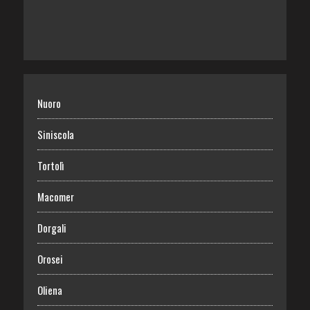
Nuoro
Siniscola
Tortolì
Macomer
Dorgali
Orosei
Oliena