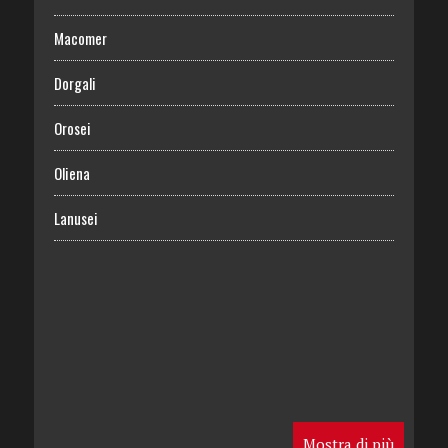
Macomer
Dorgali
Orosei
Oliena
Lanusei
Mostra di più