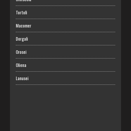
Tortolì
Macomer
Dorgali
Orosei
Oliena
Lanusei