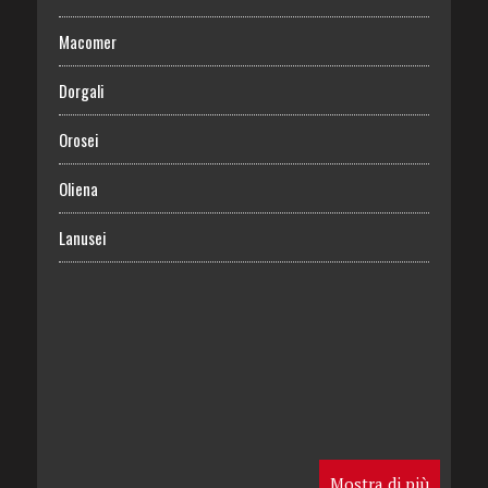
Macomer
Dorgali
Orosei
Oliena
Lanusei
Mostra di più