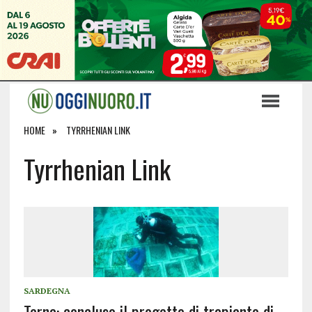
HOME
TYRRHENIAN LINK
Tyrrhenian Link
SARDEGNA
Terna: concluso il progetto di trapianto di