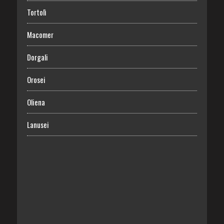
Tortolì
Macomer
Dorgali
Orosei
Oliena
Lanusei