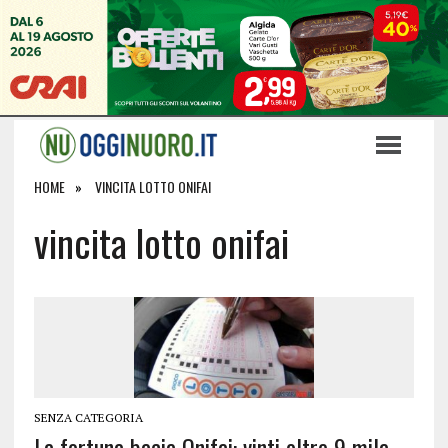
HOME
VINCITA LOTTO ONIFAI
vincita lotto onifai
SENZA CATEGORIA
La fortuna bacia Onifai: vinti oltre 9 mila