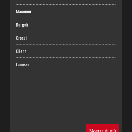
Macomer
Dorgali
Orosei
Oliena
Lanusei
Mostra di più