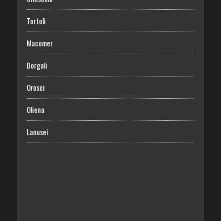
Tortolì
Macomer
Dorgali
Orosei
Oliena
Lanusei