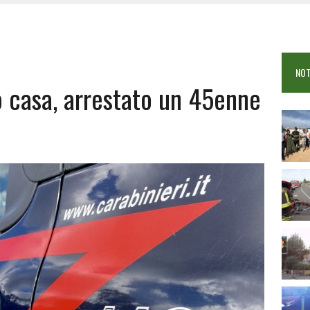
COME È STATO UCCISO SIMONE CONCAS
NTRO TRA 2 AUTO AL BIVIO PER FONNI, 5 FERITI
ANO I CITTADINI: FOCUS SULLE TRUFFE
NOT
 VIGILI DEL FUOCO IN CAMPO A BUDONI E SAN TEODORO
 casa, arrestato un 45enne