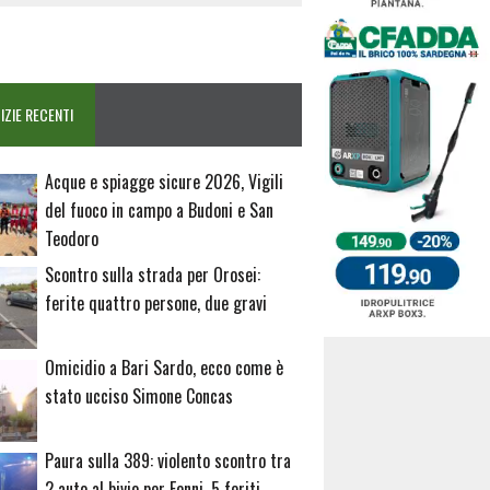
IZIE RECENTI
Acque e spiagge sicure 2026, Vigili
del fuoco in campo a Budoni e San
Teodoro
Scontro sulla strada per Orosei:
ferite quattro persone, due gravi
Omicidio a Bari Sardo, ecco come è
stato ucciso Simone Concas
Paura sulla 389: violento scontro tra
2 auto al bivio per Fonni, 5 feriti