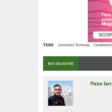
TEMI:
Arrestato Tertenia
Carabinier
NOTE SULL'AUTORE
Pietro Serr