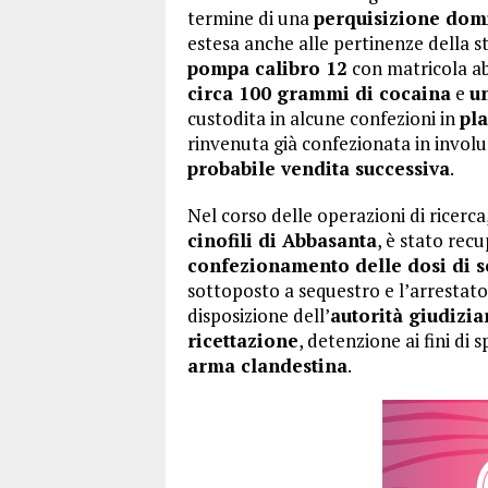
termine di una
perquisizione domi
estesa anche alle pertinenze della s
pompa calibro 12
con matricola ab
circa 100 grammi di cocaina
e
u
custodita in alcune confezioni in
pla
rinvenuta già confezionata in involu
probabile vendita successiva
.
Nel corso delle operazioni di ricerca
cinofili di Abbasanta
, è stato rec
confezionamento delle dosi di s
sottoposto a sequestro e l’arrestato è
disposizione dell’
autorità giudizia
ricettazione
, detenzione ai fini di 
arma clandestina
.