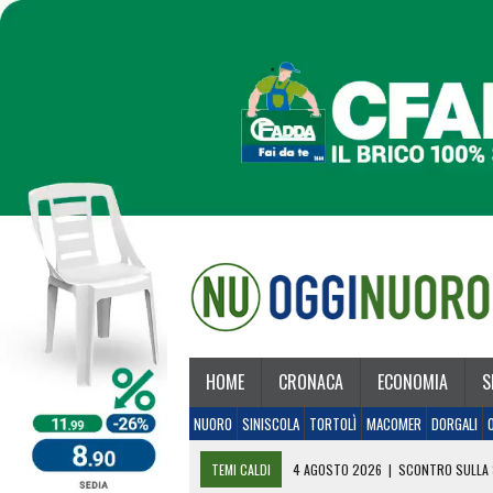
HOME
CRONACA
ECONOMIA
S
NUORO
SINISCOLA
TORTOLÌ
MACOMER
DORGALI
TEMI CALDI
4 AGOSTO 2026
|
SCONTRO SULLA 