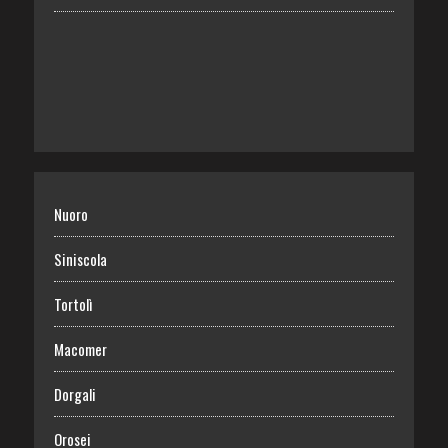
Nuoro
Siniscola
Tortolì
Macomer
Dorgali
Orosei