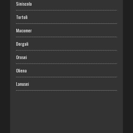
Siniscola
Tortolì
Macomer
Dorgali
Orosei
Oliena
Lanusei