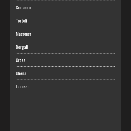
Siniscola
Tortolì
Macomer
Dorgali
Orosei
Oliena
Lanusei