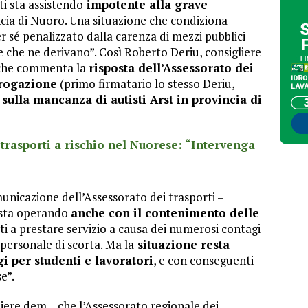
ti sta assistendo
impotente alla grave
ncia di Nuoro. Una situazione che condiziona
r sé penalizzato dalla carenza di mezzi pubblici
e che ne derivano”. Così Roberto Deriu, consigliere
 che commenta la
risposta dell’Assessorato dei
rrogazione
(primo firmatario lo stesso Deriu,
)
sulla mancanza di autisti Arst in provincia di
 trasporti a rischio nel Nuorese: “Intervenga
unicazione dell’Assessorato dei trasporti –
t sta operando
anche con il contenimento delle
ti a prestare servizio a causa dei numerosi contagi
 personale di scorta. Ma la
situazione resta
i per studenti e lavoratori
, e con conseguenti
se”.
liere dem – che l’Assessorato regionale dei