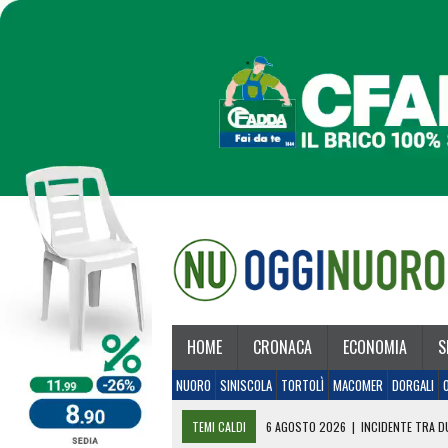
HOME
CRONACA
ECONOMIA
S
NUORO
SINISCOLA
TORTOLÌ
MACOMER
DORGALI
TEMI CALDI
6 AGOSTO 2026
|
INCIDENTE TRA DU