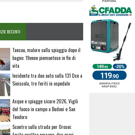
IZIE RECENTI
Tancau, malore sulla spiaggia dopo il
bagno: 19enne piemontese in fin di
vita
Incidente tra due auto sulla 131 Dcn a
Siniscola, tre feriti in ospedale
Acque e spiagge sicure 2026, Vigili
del fuoco in campo a Budoni e San
Teodoro
Scontro sulla strada per Orosei:
ferite quattro persone, due gravi