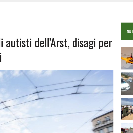
 VIGILI DEL FUOCO IN CAMPO A BUDONI E SAN TEODORO
OSEI: FERITE QUATTRO PERSONE, DUE GRAVI
COME È STATO UCCISO SIMONE CONCAS
NOT
 DOPO IL BAGNO: 19ENNE PIEMONTESE IN FIN DI VITA
autisti dell’Arst, disagi per
i