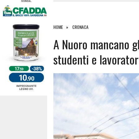
4 AGOSTO 2026
|
ACQUE E SPIAGGE SICURE 2026,
4 AGOSTO 2026
|
SCONTRO SULLA STRADA PER OR
27 LUGLIO 2026
|
OMICIDIO A BARI SARDO, ECCO 
HOME
CRONACA
7 AGOSTO 2026
|
TANCAU, MALORE SULLA SPIAGGIA
A Nuoro mancano gli 
studenti e lavorator