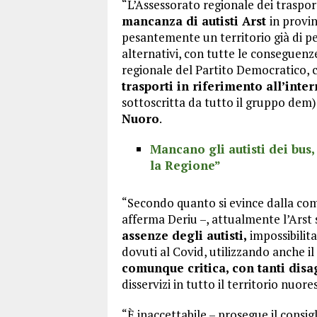
“L’Assessorato regionale dei traspor
mancanza di autisti Arst
in provi
pesantemente un territorio già di pe
alternativi, con tutte le conseguenz
regionale del Partito Democratico,
trasporti in riferimento all’inte
sottoscritta da tutto il gruppo dem
Nuoro
.
Mancano gli autisti dei bus,
la Regione”
“Secondo quanto si evince dalla com
afferma Deriu –, attualmente l’Ars
assenze degli autisti,
impossibilita
dovuti al Covid, utilizzando anche il
comunque critica, con tanti disag
disservizi in tutto il territorio nuore
“È inaccettabile – prosegue il consig