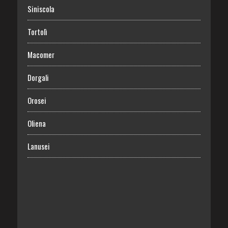
Siniscola
Tortolì
Macomer
Dorgali
Orosei
Oliena
Lanusei