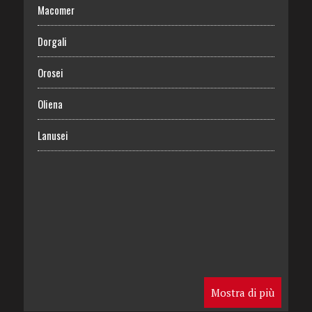
Macomer
Dorgali
Orosei
Oliena
Lanusei
Mostra di più