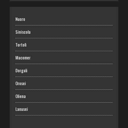
Nuoro
Siniscola
Tortolì
Macomer
Dorgali
Orosei
Oliena
Lanusei