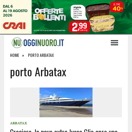
HOME
PORTO ARBATAX
porto Arbatax
ARBATAX
Crociere, la nave extra lusso Clio apre una