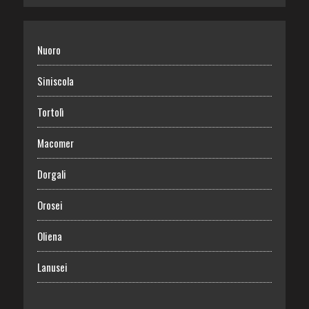
Nuoro
Siniscola
Tortolì
Macomer
Dorgali
Orosei
Oliena
Lanusei