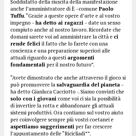
Soddisfatto della riuscita della manifestazione
anche l’amministratore di È –comune
Paolo
Tuffu
. “Grazie a queste opere d’arte e al vostro
impegno –
ha detto ai ragazzi
– date un senso
compiuto anche al nostro lavoro. Ricordate che
domani sarete voi ad amministrare la città e
ci
rende felici
il fatto che lo farete con una
coscienza e una preparazione superiori alle
attuali riguardo a questi
argomenti
fondamentali
per il nostro futuro”.
“Avete dimostrato che anche attraverso il gioco si
può promuovere la
salvaguardia del pianeta
–
ha detto Gianluca Cacciotto -. Siamo convinti che
solo con i giovani
come voi ci sia la possibilità
di invertire la rotta e abbandonare gli attuali
sistemi produttivi. Ora contiamo sul vostro aiuto
per coinvolgere sempre più vostri coetanei e
aspettiamo suggerimenti
per far crescere
l’appuntamento delle “Ricicliadi””.