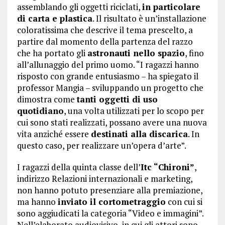
assemblando gli oggetti riciclati,
in particolare
di carta e plastica
. Il risultato è un’installazione
coloratissima che descrive il tema prescelto, a
partire dal momento della partenza del razzo
che ha portato gli
astronauti nello spazio
, fino
all’allunaggio del primo uomo. “I ragazzi hanno
risposto con grande entusiasmo – ha spiegato il
professor Mangia – sviluppando un progetto che
dimostra come
tanti oggetti di uso
quotidiano
, una volta utilizzati per lo scopo per
cui sono stati realizzati, possano avere una nuova
vita anziché essere
destinati alla discarica
. In
questo caso, per realizzare un’opera d’arte”.
I ragazzi della quinta classe dell’
Itc “Chironi”
,
indirizzo Relazioni internazionali e marketing,
non hanno potuto presenziare alla premiazione,
ma hanno
inviato il cortometraggio
con cui si
sono aggiudicati la categoria “Video e immagini”.
Nell’elaborato audiovisivo, in cui gli attori sono