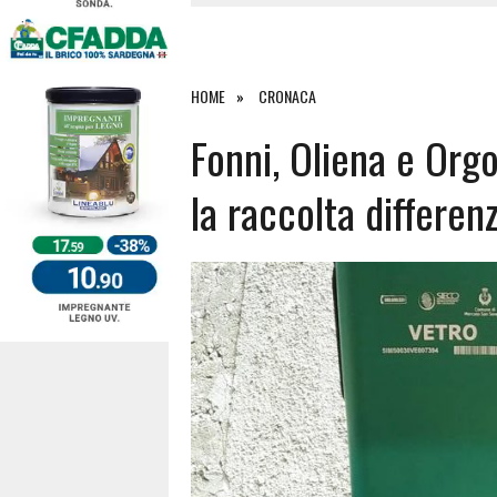
4 AGOSTO 2026
|
ACQUE E SPIAGGE SICURE 2026,
4 AGOSTO 2026
|
SCONTRO SULLA STRADA PER OR
27 LUGLIO 2026
|
OMICIDIO A BARI SARDO, ECCO 
HOME
CRONACA
7 AGOSTO 2026
|
TANCAU, MALORE SULLA SPIAGGIA
Fonni, Oliena e Orgo
la raccolta differen