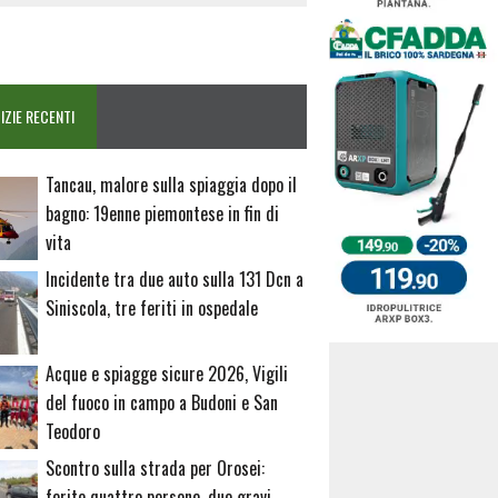
IZIE RECENTI
Tancau, malore sulla spiaggia dopo il
bagno: 19enne piemontese in fin di
vita
Incidente tra due auto sulla 131 Dcn a
Siniscola, tre feriti in ospedale
Acque e spiagge sicure 2026, Vigili
del fuoco in campo a Budoni e San
Teodoro
Scontro sulla strada per Orosei:
ferite quattro persone, due gravi