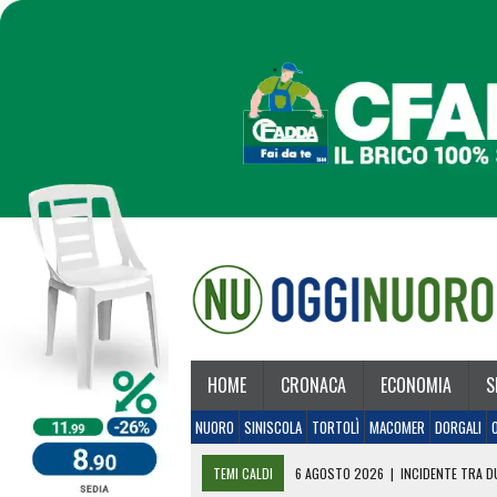
HOME
CRONACA
ECONOMIA
S
NUORO
SINISCOLA
TORTOLÌ
MACOMER
DORGALI
TEMI CALDI
6 AGOSTO 2026
|
INCIDENTE TRA DU