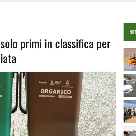
 VIGILI DEL FUOCO IN CAMPO A BUDONI E SAN TEODORO
OSEI: FERITE QUATTRO PERSONE, DUE GRAVI
COME È STATO UCCISO SIMONE CONCAS
NOT
 DOPO IL BAGNO: 19ENNE PIEMONTESE IN FIN DI VITA
solo primi in classifica per
ziata