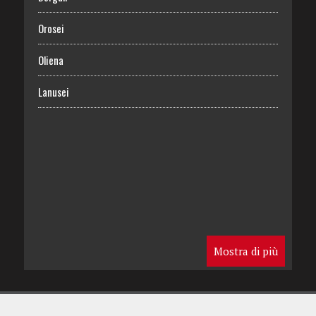
Orosei
Oliena
Lanusei
Mostra di più