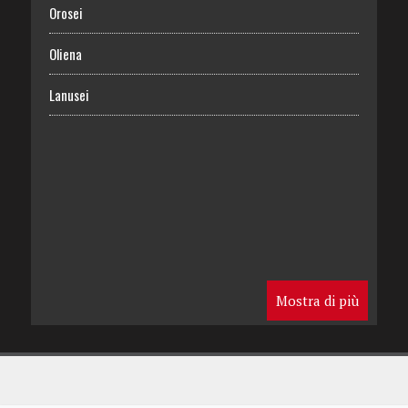
Orosei
Oliena
Lanusei
Mostra di più