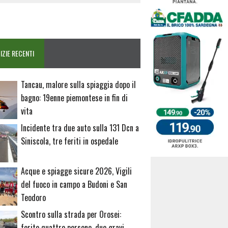
IZIE RECENTI
Tancau, malore sulla spiaggia dopo il
bagno: 19enne piemontese in fin di
vita
Incidente tra due auto sulla 131 Dcn a
Siniscola, tre feriti in ospedale
Acque e spiagge sicure 2026, Vigili
del fuoco in campo a Budoni e San
Teodoro
Scontro sulla strada per Orosei:
ferite quattro persone, due gravi