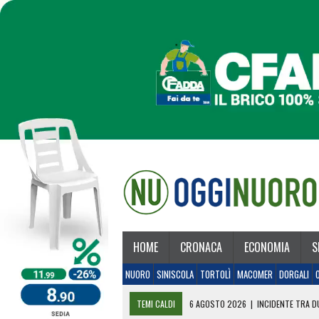
HOME
CRONACA
ECONOMIA
S
NUORO
SINISCOLA
TORTOLÌ
MACOMER
DORGALI
TEMI CALDI
6 AGOSTO 2026
|
INCIDENTE TRA DU