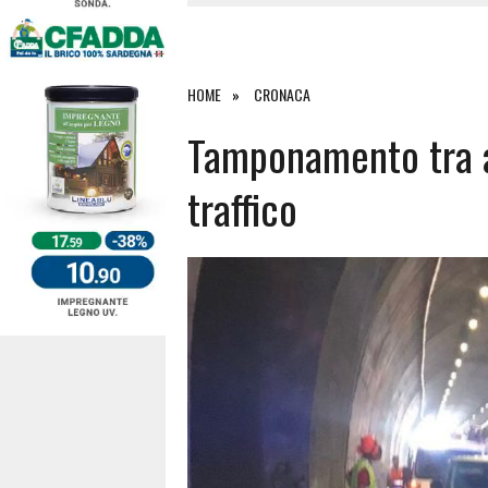
4 AGOSTO 2026
|
ACQUE E SPIAGGE SICURE 2026,
4 AGOSTO 2026
|
SCONTRO SULLA STRADA PER OR
27 LUGLIO 2026
|
OMICIDIO A BARI SARDO, ECCO 
HOME
CRONACA
7 AGOSTO 2026
|
TANCAU, MALORE SULLA SPIAGGIA
Tamponamento tra aut
traffico