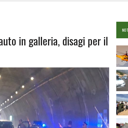
 VIGILI DEL FUOCO IN CAMPO A BUDONI E SAN TEODORO
OSEI: FERITE QUATTRO PERSONE, DUE GRAVI
COME È STATO UCCISO SIMONE CONCAS
NOT
 DOPO IL BAGNO: 19ENNE PIEMONTESE IN FIN DI VITA
o in galleria, disagi per il