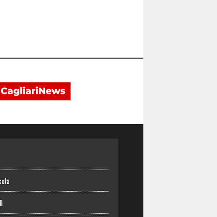
o
cola
lì