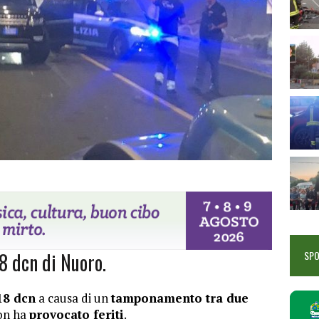
18 dcn di Nuoro.
SP
18 dcn
a causa di un
tamponamento tra due
non ha
provocato feriti
.