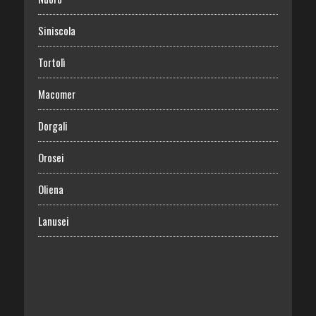
Siniscola
Tortolì
Macomer
Dorgali
Orosei
Oliena
Lanusei