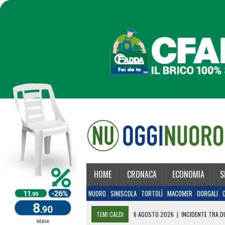
HOME
CRONACA
ECONOMIA
S
NUORO
SINISCOLA
TORTOLÌ
MACOMER
DORGALI
TEMI CALDI
6 AGOSTO 2026
|
INCIDENTE TRA DU