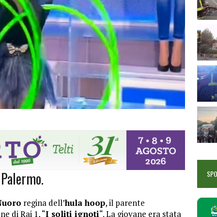
 Palermo.
SP
Nuoro
regina dell’
hula hoop
, il parente
e di Rai 1, “
I soliti ignoti
“. La giovane era stata