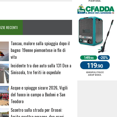
IZIE RECENTI
Tancau, malore sulla spiaggia dopo il
bagno: 19enne piemontese in fin di
vita
Incidente tra due auto sulla 131 Dcn a
Siniscola, tre feriti in ospedale
Acque e spiagge sicure 2026, Vigili
del fuoco in campo a Budoni e San
Teodoro
Scontro sulla strada per Orosei:
ferite quattro persone, due gravi