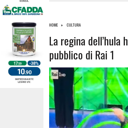
4 AGOSTO 2026
|
ACQUE E SPIAGGE SICURE 2026,
4 AGOSTO 2026
|
SCONTRO SULLA STRADA PER OR
27 LUGLIO 2026
|
OMICIDIO A BARI SARDO, ECCO 
HOME
CULTURA
7 AGOSTO 2026
|
TANCAU, MALORE SULLA SPIAGGIA
La regina dell’hula 
pubblico di Rai 1