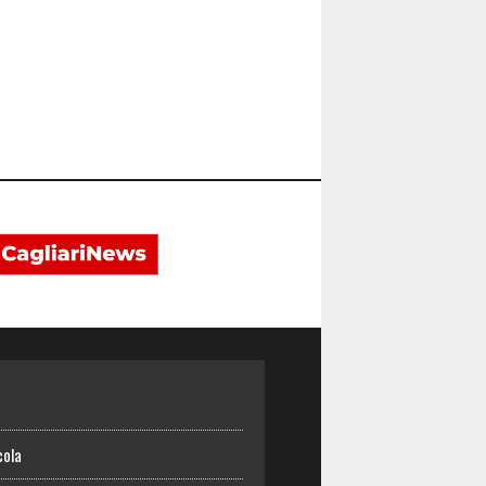
o
cola