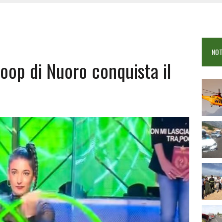
 VIGILI DEL FUOCO IN CAMPO A BUDONI E SAN TEODORO
OSEI: FERITE QUATTRO PERSONE, DUE GRAVI
COME È STATO UCCISO SIMONE CONCAS
NOT
 DOPO IL BAGNO: 19ENNE PIEMONTESE IN FIN DI VITA
hoop di Nuoro conquista il