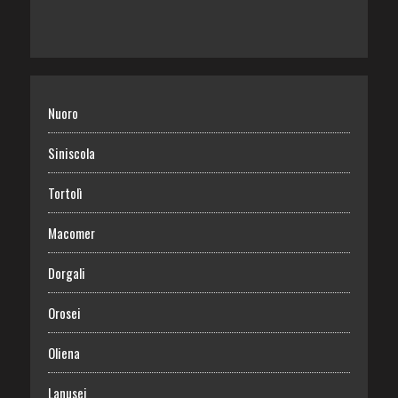
Nuoro
Siniscola
Tortolì
Macomer
Dorgali
Orosei
Oliena
Lanusei