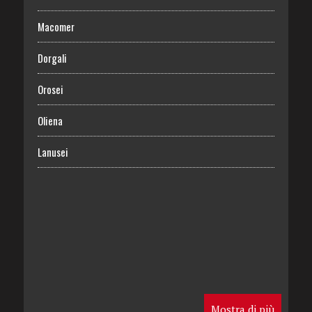
Macomer
Dorgali
Orosei
Oliena
Lanusei
Mostra di più