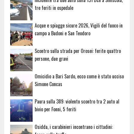
Incidente tra due auto sulla 131 Dcn a Siniscola,
tre feriti in ospedale
Acque e spiagge sicure 2026, Vigili del fuoco in
campo a Budoni e San Teodoro
Scontro sulla strada per Orosei: ferite quattro
persone, due gravi
Omicidio a Bari Sardo, ecco come è stato ucciso
Simone Concas
Paura sulla 389: violento scontro tra 2 auto al
bivio per Fonni, 5 feriti
Osidda, i carabinieri incontrano i cittadini: