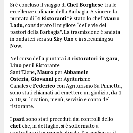
Si è concluso il viaggio di
Chef Borghese
tra le
eccellenze culinarie della Barbagia. A vincere la
puntata di “
4 Ristoranti
” è stato lo chef
Mauro
Ladu
, considerato il migliore “delle vie dei
pastori della Barbagia”. La trasmissione è andata
in onda ieri sera su
Sky Uno
e in streaming su
Now
.
Nel corso della puntata i
4 ristoratori in gara
,
Lino
per il Ristorante
Sant’Elene,
Mauro
per
Abbamele
Osteria
,
Giovanni
per Agriturismo
Canales e
Federico
con Agriturismo Su Pinnettu,
sono stati chiamati ad emettere un giudizio,
da 1
a 10
, su location, menù, servizio e conto del
ristorante.
I
pasti
sono stati preceduti dai controlli dello
chef
che, in dettaglio, si è soffermato a
controllare il personale di sala, l’accoglienza, il