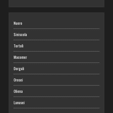
Nuoro
Siniscola
Tortolì
Macomer
Dorgali
Orosei
Oliena
Lanusei