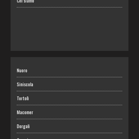
Chi siamo
Nuoro
Siniscola
Tortolì
Macomer
Dorgali