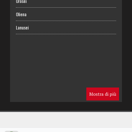
Orosei
Oliena
Lanusei
Mostra di più