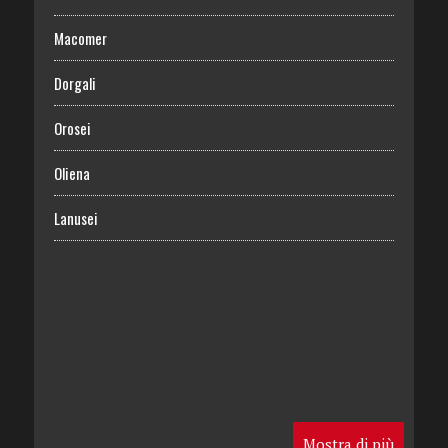
Macomer
Dorgali
Orosei
Oliena
Lanusei
Mostra di più