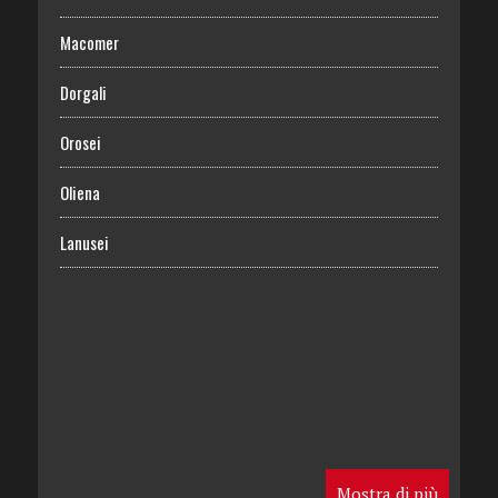
Macomer
Dorgali
Orosei
Oliena
Lanusei
Mostra di più