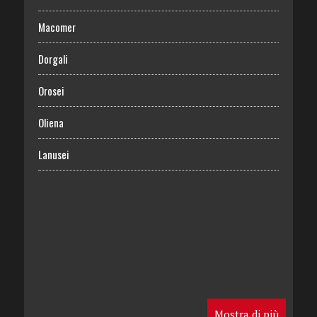
Macomer
Dorgali
Orosei
Oliena
Lanusei
Mostra di più