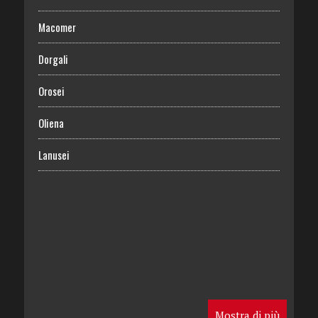
Macomer
Dorgali
Orosei
Oliena
Lanusei
Mostra di più