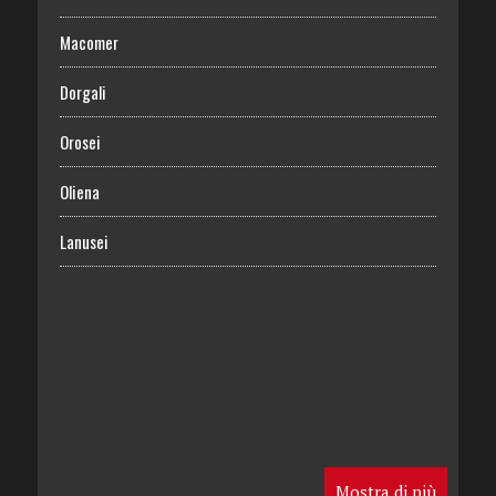
Macomer
Dorgali
Orosei
Oliena
Lanusei
Mostra di più