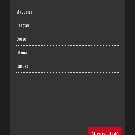
Macomer
Dorgali
Orosei
Oliena
Lanusei
Mostra di più