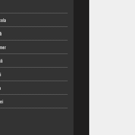
o
cola
lì
mer
li
i
a
ei