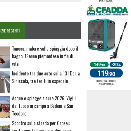
IZIE RECENTI
Tancau, malore sulla spiaggia dopo il
bagno: 19enne piemontese in fin di
vita
Incidente tra due auto sulla 131 Dcn a
Siniscola, tre feriti in ospedale
Acque e spiagge sicure 2026, Vigili
del fuoco in campo a Budoni e San
Teodoro
Scontro sulla strada per Orosei:
ferite quattro persone, due gravi