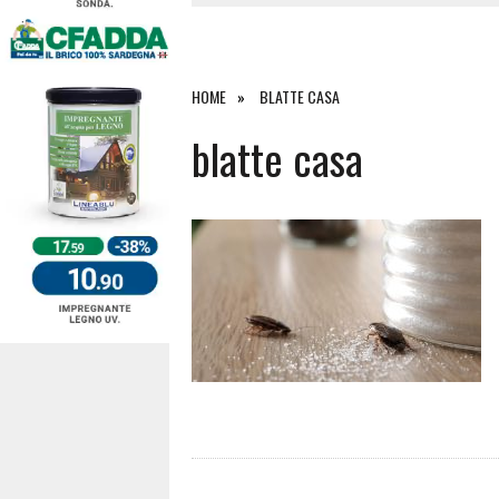
4 AGOSTO 2026
|
ACQUE E SPIAGGE SICURE 2026,
4 AGOSTO 2026
|
SCONTRO SULLA STRADA PER OR
27 LUGLIO 2026
|
OMICIDIO A BARI SARDO, ECCO 
HOME
BLATTE CASA
7 AGOSTO 2026
|
TANCAU, MALORE SULLA SPIAGGIA
blatte casa