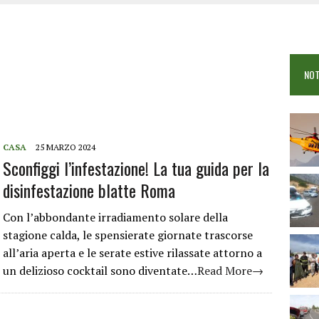
 VIGILI DEL FUOCO IN CAMPO A BUDONI E SAN TEODORO
OSEI: FERITE QUATTRO PERSONE, DUE GRAVI
COME È STATO UCCISO SIMONE CONCAS
NOT
 DOPO IL BAGNO: 19ENNE PIEMONTESE IN FIN DI VITA
CASA
25 MARZO 2024
Sconfiggi l’infestazione! La tua guida per la
disinfestazione blatte Roma
Con l’abbondante irradiamento solare della
stagione calda, le spensierate giornate trascorse
all’aria aperta e le serate estive rilassate attorno a
un delizioso cocktail sono diventate…
Read More→