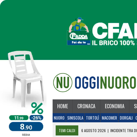
HOME
CRONACA
ECONOMIA
S
NUORO
SINISCOLA
TORTOLÌ
MACOMER
DORGALI
TEMI CALDI
6 AGOSTO 2026
|
INCIDENTE TRA DU