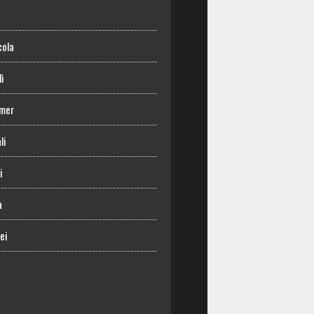
o
cola
lì
mer
li
i
a
ei