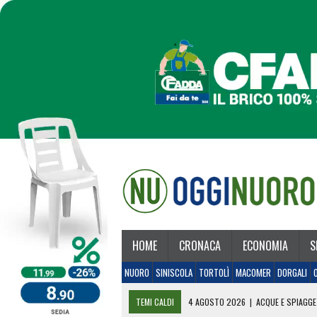
HOME
CRONACA
ECONOMIA
S
NUORO
SINISCOLA
TORTOLÌ
MACOMER
DORGALI
TEMI CALDI
4 AGOSTO 2026
|
ACQUE E SPIAGGE