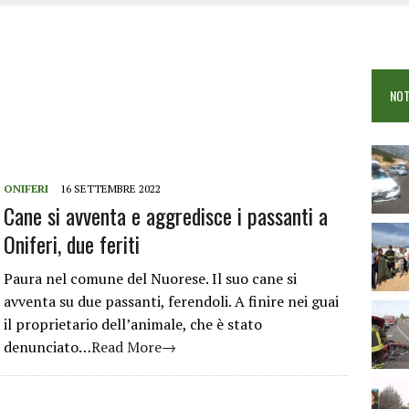
OSEI: FERITE QUATTRO PERSONE, DUE GRAVI
COME È STATO UCCISO SIMONE CONCAS
NTRO TRA 2 AUTO AL BIVIO PER FONNI, 5 FERITI
NOT
ONIFERI
16 SETTEMBRE 2022
Cane si avventa e aggredisce i passanti a
Oniferi, due feriti
Paura nel comune del Nuorese. Il suo cane si
avventa su due passanti, ferendoli. A finire nei guai
il proprietario dell’animale, che è stato
denunciato…
Read More→