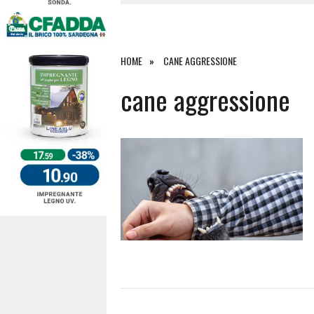
4 AGOSTO 2026
|
SCONTRO SULLA STRADA PER OR
27 LUGLIO 2026
|
OMICIDIO A BARI SARDO, ECCO 
26 LUGLIO 2026
|
PAURA SULLA 389: VIOLENTO SCO
HOME
CANE AGGRESSIONE
6 AGOSTO 2026
|
cane aggressione