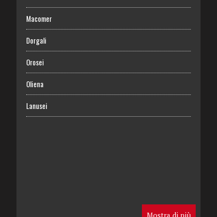
Macomer
Dorgali
Orosei
Oliena
Lanusei
Mostra di più