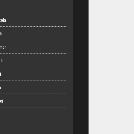
o
cola
lì
mer
li
i
a
ei