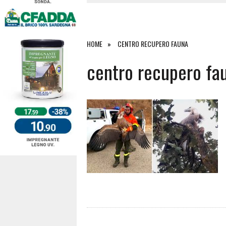
4 AGOSTO 2026
|
SCONTRO SULLA STRADA PER OR
27 LUGLIO 2026
|
OMICIDIO A BARI SARDO, ECCO 
26 LUGLIO 2026
|
PAURA SULLA 389: VIOLENTO SCO
HOME
CENTRO RECUPERO FAUNA
6 AGOSTO 2026
|
centro recupero fa