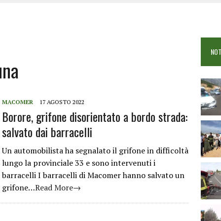
OSEI: FERITE QUATTRO PERSONE, DUE GRAVI
COME È STATO UCCISO SIMONE CONCAS
NTRO TRA 2 AUTO AL BIVIO PER FONNI, 5 FERITI
NOT
una
MACOMER
17 AGOSTO 2022
Borore, grifone disorientato a bordo strada:
salvato dai barracelli
Un automobilista ha segnalato il grifone in difficoltà
lungo la provinciale 33 e sono intervenuti i
barracelli I barracelli di Macomer hanno salvato un
grifone…
Read More→