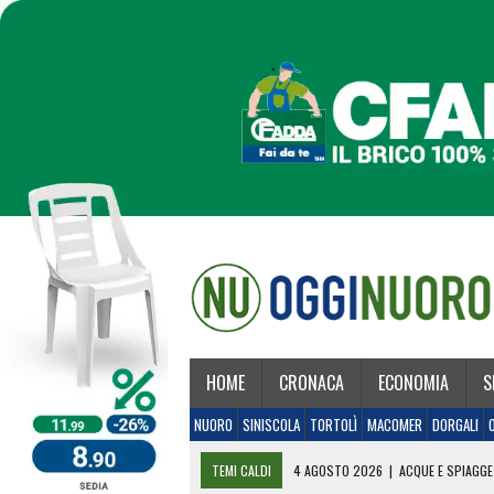
HOME
CRONACA
ECONOMIA
S
NUORO
SINISCOLA
TORTOLÌ
MACOMER
DORGALI
TEMI CALDI
4 AGOSTO 2026
|
ACQUE E SPIAGGE