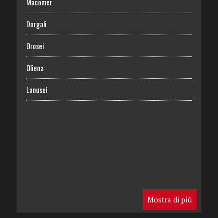
Macomer
Dorgali
Orosei
Oliena
Lanusei
Mostra di più