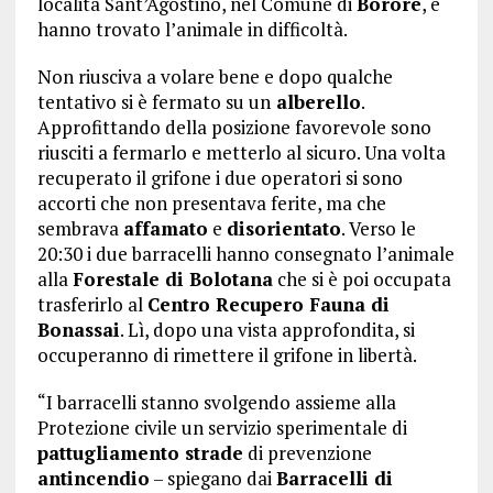
località Sant’Agostino, nel Comune di
Borore
, e
hanno trovato l’animale in difficoltà.
Non riusciva a volare bene e dopo qualche
tentativo si è fermato su un
alberello
.
Approfittando della posizione favorevole sono
riusciti a fermarlo e metterlo al sicuro. Una volta
recuperato il grifone i due operatori si sono
accorti che non presentava ferite, ma che
sembrava
affamato
e
disorientato
. Verso le
20:30 i due barracelli hanno consegnato l’animale
alla
Forestale di Bolotana
che si è poi occupata
trasferirlo al
Centro Recupero Fauna di
Bonassai
. Lì, dopo una vista approfondita, si
occuperanno di rimettere il grifone in libertà.
“I barracelli stanno svolgendo assieme alla
Protezione civile un servizio sperimentale di
pattugliamento strade
di prevenzione
antincendio
– spiegano dai
Barracelli di