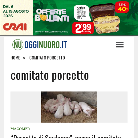
HOME
COMITATO PORCETTO
comitato porcetto
MACOMER
“Porcetto di Sardegna”, nasce il comitato