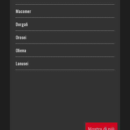
Macomer
Dorgali
Orosei
Oliena
Lanusei
Mostra di più