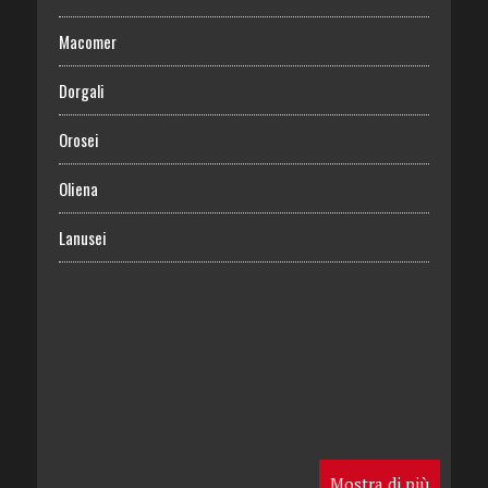
Macomer
Dorgali
Orosei
Oliena
Lanusei
Mostra di più