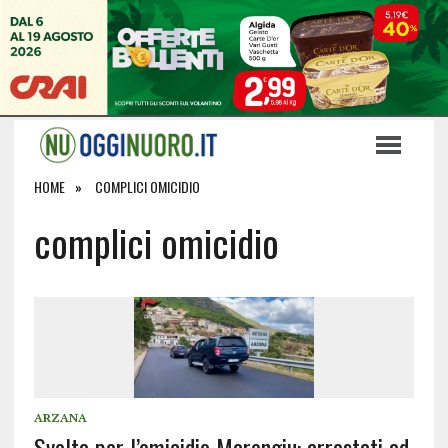
HOME
COMPLICI OMICIDIO
complici omicidio
ARZANA
Svolta per l’omicidio Marongiu: arrestati ad