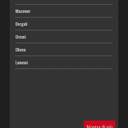
Macomer
Dorgali
Orosei
Oliena
Lanusei
Mostra di più