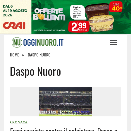
HOME
DASPO NUORO
Daspo Nuoro
CRONACA
Frasi razziste contro il calciatore, Daspo a