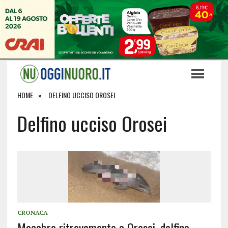
HOME
DELFINO UCCISO OROSEI
Delfino ucciso Orosei
CRONACA
Macabro ritrovamento a Orosei, delfino