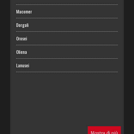
Macomer
Dorgali
Orosei
Oliena
Lanusei
Mostra di più