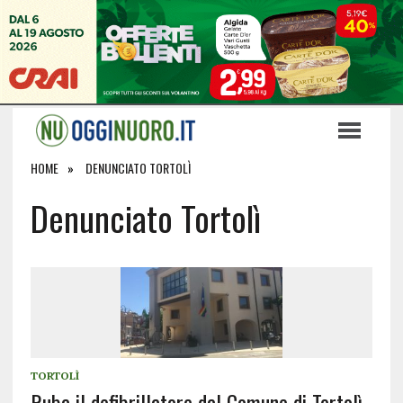
HOME
DENUNCIATO TORTOLÌ
Denunciato Tortolì
TORTOLÌ
Ruba il defibrillatore dal Comune di Tortolì,