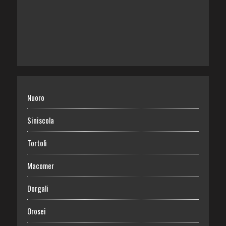
Nuoro
Siniscola
Tortolì
Macomer
Dorgali
Orosei