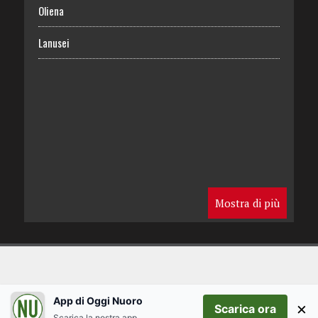
Oliena
Lanusei
Mostra di più
App di Oggi Nuoro
×
Scarica ora
Scarica la nostra app