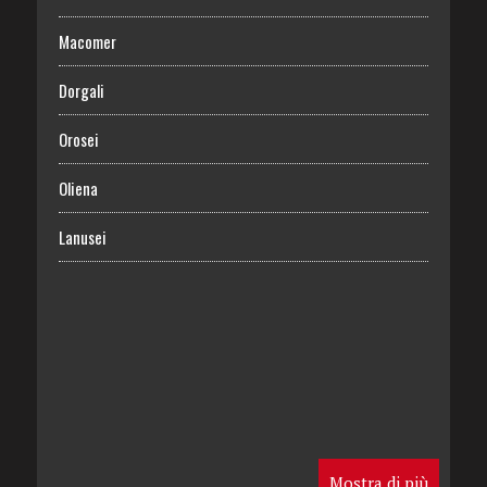
Macomer
Dorgali
Orosei
Oliena
Lanusei
Mostra di più