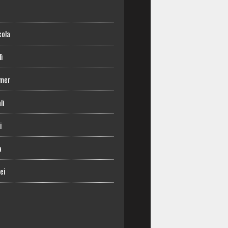
o
cola
lì
mer
li
i
a
ei