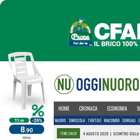
HOME
CRONACA
ECONOMIA
S
NUORO
SINISCOLA
TORTOLÌ
MACOMER
DORGALI
TEMI CALDI
4 AGOSTO 2026
|
SCONTRO SULLA 