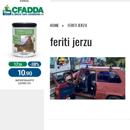
27 LUGLIO 2026
|
OMICIDIO A BARI SARDO, ECCO 
26 LUGLIO 2026
|
PAURA SULLA 389: VIOLENTO SCO
25 LUGLIO 2026
|
OSIDDA, I CARABINIERI INCONTR
HOME
FERITI JERZU
4 AGOSTO 2026
|
ACQUE E SPIAGGE SICURE 2026,
feriti jerzu