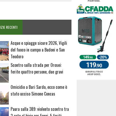
IZIE RECENTI
Acque e spiagge sicure 2026, Vigili
del fuoco in campo a Budoni e San
Teodoro
Scontro sulla strada per Orosei:
ferite quattro persone, due gravi
Omicidio a Bari Sardo, ecco come è
stato ucciso Simone Concas
Paura sulla 389: violento scontro tra
2 auto al bivio per Fonni, 5 feriti