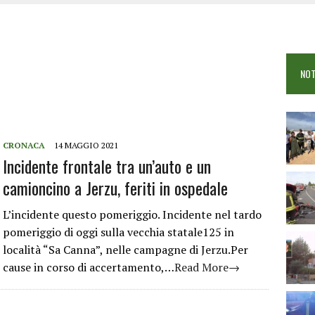
COME È STATO UCCISO SIMONE CONCAS
NTRO TRA 2 AUTO AL BIVIO PER FONNI, 5 FERITI
ANO I CITTADINI: FOCUS SULLE TRUFFE
NOT
 VIGILI DEL FUOCO IN CAMPO A BUDONI E SAN TEODORO
CRONACA
14 MAGGIO 2021
Incidente frontale tra un’auto e un
camioncino a Jerzu, feriti in ospedale
L’incidente questo pomeriggio. Incidente nel tardo
pomeriggio di oggi sulla vecchia statale125 in
località “Sa Canna”, nelle campagne di Jerzu.Per
cause in corso di accertamento,…
Read More→