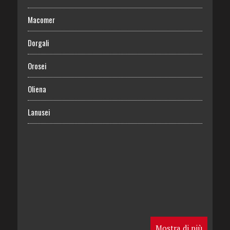
Macomer
Dorgali
Orosei
Oliena
Lanusei
Mostra di più