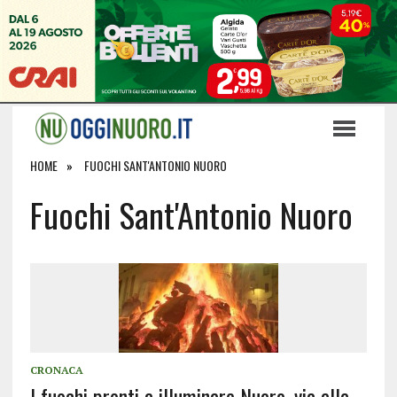
HOME
FUOCHI SANT'ANTONIO NUORO
Fuochi Sant'Antonio Nuoro
CRONACA
I fuochi pronti a illuminare Nuoro, via alla