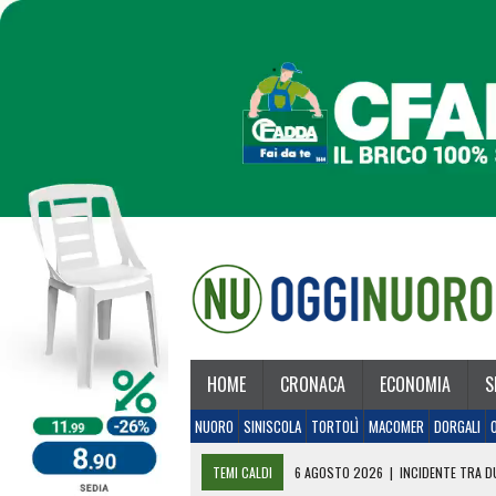
HOME
CRONACA
ECONOMIA
S
NUORO
SINISCOLA
TORTOLÌ
MACOMER
DORGALI
TEMI CALDI
6 AGOSTO 2026
|
INCIDENTE TRA DU