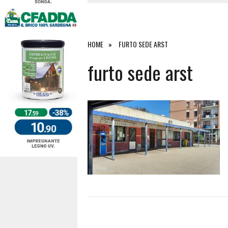
4 AGOSTO 2026
|
ACQUE E SPIAGGE SICURE 2026,
4 AGOSTO 2026
|
SCONTRO SULLA STRADA PER OR
27 LUGLIO 2026
|
OMICIDIO A BARI SARDO, ECCO 
HOME
FURTO SEDE ARST
7 AGOSTO 2026
|
TANCAU, MALORE SULLA SPIAGGIA
furto sede arst