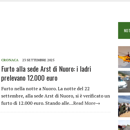
 VIGILI DEL FUOCO IN CAMPO A BUDONI E SAN TEODORO
OSEI: FERITE QUATTRO PERSONE, DUE GRAVI
COME È STATO UCCISO SIMONE CONCAS
NOT
 DOPO IL BAGNO: 19ENNE PIEMONTESE IN FIN DI VITA
CRONACA
23 SETTEMBRE 2025
Furto alla sede Arst di Nuoro: i ladri
prelevano 12.000 euro
Furto nella notte a Nuoro. La notte del 22
settembre, alla sede Arst di Nuoro, si è verificato un
furto di 12.000 euro. Stando alle…
Read More→