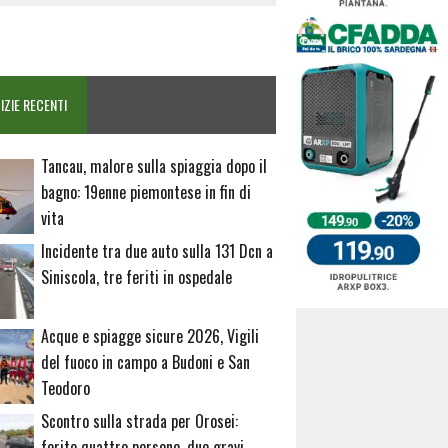
IZIE RECENTI
Tancau, malore sulla spiaggia dopo il
bagno: 19enne piemontese in fin di
vita
Incidente tra due auto sulla 131 Dcn a
Siniscola, tre feriti in ospedale
Acque e spiagge sicure 2026, Vigili
del fuoco in campo a Budoni e San
Teodoro
Scontro sulla strada per Orosei:
ferite quattro persone, due gravi