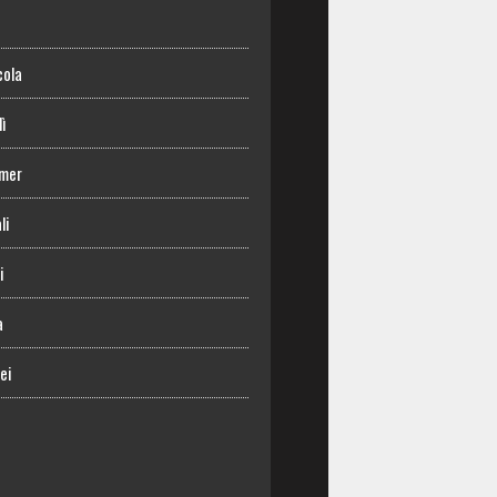
o
cola
lì
mer
li
i
a
ei