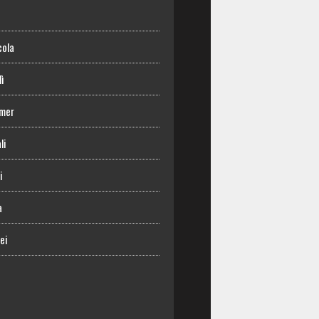
o
cola
lì
mer
li
i
a
ei