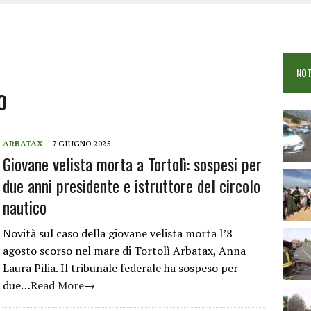
OSEI: FERITE QUATTRO PERSONE, DUE GRAVI
COME È STATO UCCISO SIMONE CONCAS
NTRO TRA 2 AUTO AL BIVIO PER FONNI, 5 FERITI
NOT
o
ARBATAX
7 GIUGNO 2025
Giovane velista morta a Tortolì: sospesi per
due anni presidente e istruttore del circolo
nautico
Novità sul caso della giovane velista morta l’8
agosto scorso nel mare di Tortolì Arbatax, Anna
Laura Pilia. Il tribunale federale ha sospeso per
due…
Read More→