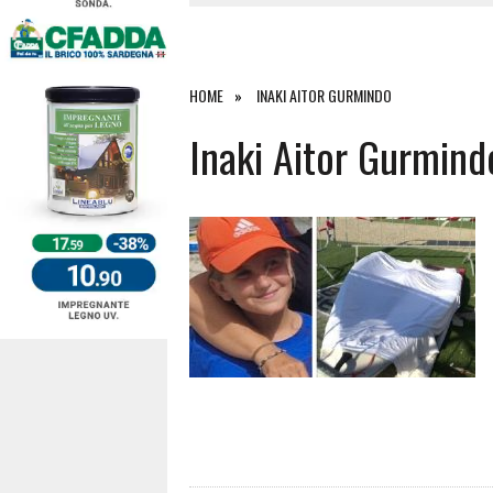
4 AGOSTO 2026
|
SCONTRO SULLA STRADA PER OR
27 LUGLIO 2026
|
OMICIDIO A BARI SARDO, ECCO 
26 LUGLIO 2026
|
PAURA SULLA 389: VIOLENTO SCO
HOME
INAKI AITOR GURMINDO
6 AGOSTO 2026
|
Inaki Aitor Gurmind