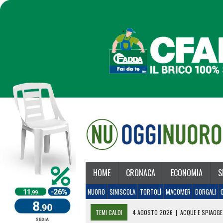
HOME
CRONACA
ECONOMIA
S
NUORO
SINISCOLA
TORTOLÌ
MACOMER
DORGALI
TEMI CALDI
4 AGOSTO 2026
|
ACQUE E SPIAGGE