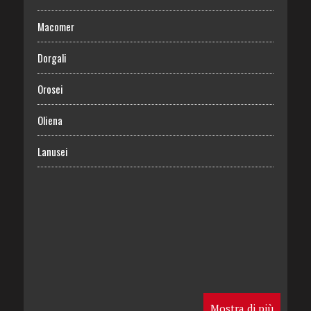
Macomer
Dorgali
Orosei
Oliena
Lanusei
Mostra di più