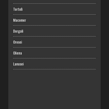
Tortolì
Macomer
Dorgali
Orosei
Oliena
Lanusei