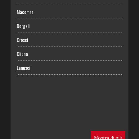
Macomer
Dorgali
Orosei
Oliena
Lanusei
Mostra di più