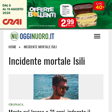
HOME
INCIDENTE MORTALE ISILI
Incidente mortale Isili
CRONACA
Morto sul lavoro a 21 anni, indagato il